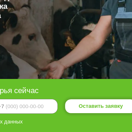
жа
а
рья сейчас
Оставить заявку
+7
ых данных