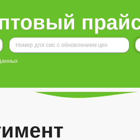
птовый прайс
 данных
тимент