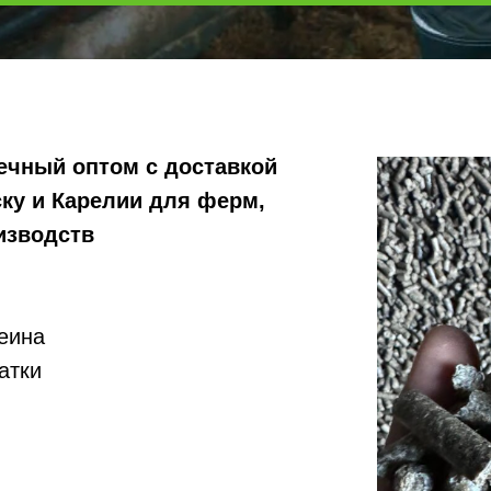
чный оптом с доставкой
ку и Карелии для ферм,
изводств
еина
атки