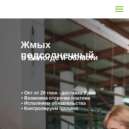
Жмых
подсолнечный
в Вологде и области
• Опт от 20 тонн - доставка 2 дня
• Возможна отсрочка платежа
• Исполняем обязательства
• Контролируем процесс