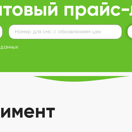
птовый прайс-
 данных
имент